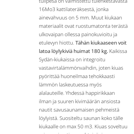
tulipesä on valmistettu tulenkestävästä
16Mo3 kattilateräksestä, jonka
ainevahvuus on 5 mm. Muut kiukaan
materiaalit ovat ruostumatonta terästä
ulkovaipan ollessa painokuvioitu ja
etulevyn hiottu.
Tähän kiukaaseen voit
latoa löylykiviä huimat 180 kg.
Kaikissa
Sydän-kiukaissa on integroitu
vastavirtalämmönvaihdin, joten kiuas
pyörittää huoneilmaa tehokkaasti
lämmön laskeutuessa myös
alalauteille. Yhdessä happirikkaan
ilman ja suuren kivimäärän ansiosta
nautit savusaunamaisen pehmeistä
löylyistä. Suositeltu saunan koko tälle
kiukaalle on max 50 m3. Kiuas soveltuu