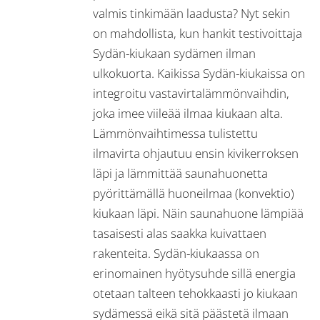
valmis tinkimään laadusta? Nyt sekin
on mahdollista, kun hankit testivoittaja
Sydän-kiukaan sydämen ilman
ulkokuorta. Kaikissa Sydän-kiukaissa on
integroitu vastavirtalämmönvaihdin,
joka imee viileää ilmaa kiukaan alta.
Lämmönvaihtimessa tulistettu
ilmavirta ohjautuu ensin kivikerroksen
läpi ja lämmittää saunahuonetta
pyörittämällä huoneilmaa (konvektio)
kiukaan läpi. Näin saunahuone lämpiää
tasaisesti alas saakka kuivattaen
rakenteita. Sydän-kiukaassa on
erinomainen hyötysuhde sillä energia
otetaan talteen tehokkaasti jo kiukaan
sydämessä eikä sitä päästetä ilmaan