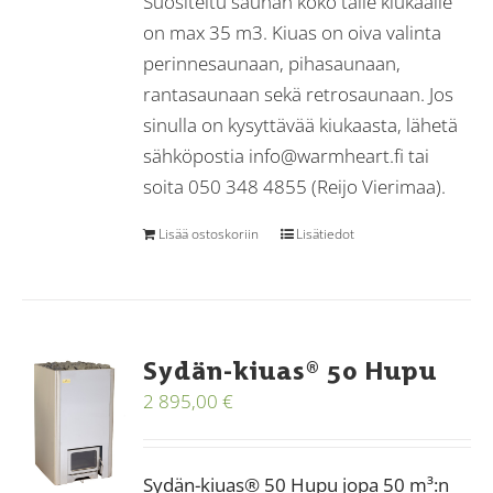
Suositeltu saunan koko tälle kiukaalle
on max 35 m3. Kiuas on oiva valinta
perinnesaunaan, pihasaunaan,
rantasaunaan sekä retrosaunaan. Jos
sinulla on kysyttävää kiukaasta, lähetä
sähköpostia info@warmheart.fi tai
soita 050 348 4855 (Reijo Vierimaa).
Lisää ostoskoriin
Lisätiedot
Sydän-kiuas® 50 Hupu
2 895,00
€
Sydän-kiuas® 50 Hupu jopa 50 m³:n