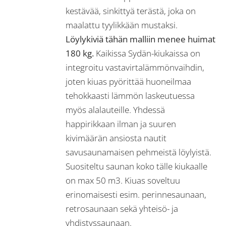
kestävää, sinkittyä terästä, joka on
maalattu tyylikkään mustaksi.
Löylykiviä tähän malliin menee huimat
180 kg.
Kaikissa Sydän-kiukaissa on
integroitu vastavirtalämmönvaihdin,
joten kiuas pyörittää huoneilmaa
tehokkaasti lämmön laskeutuessa
myös alalauteille. Yhdessä
happirikkaan ilman ja suuren
kivimäärän ansiosta nautit
savusaunamaisen pehmeistä löylyistä.
Suositeltu saunan koko tälle kiukaalle
on max 50 m3. Kiuas soveltuu
erinomaisesti esim. perinnesaunaan,
retrosaunaan sekä yhteisö- ja
yhdistyssaunaan.