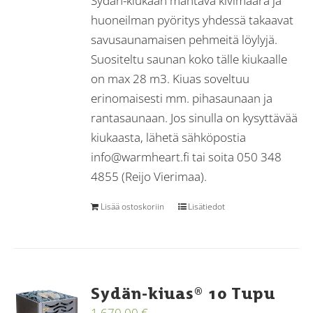
Sydän-kiukaan mahtava kivimäärä ja
huoneilman pyöritys yhdessä takaavat
savusaunamaisen pehmeitä löylyjä.
Suositeltu saunan koko tälle kiukaalle
on max 28 m3. Kiuas soveltuu
erinomaisesti mm. pihasaunaan ja
rantasaunaan. Jos sinulla on kysyttävää
kiukaasta, lähetä sähköpostia
info@warmheart.fi tai soita 050 348
4855 (Reijo Vierimaa).
Lisää ostoskoriin
Lisätiedot
Sydän-kiuas® 10 Tupu
1 670,00
€