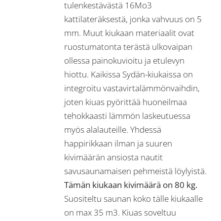
tulenkestävästä 16Mo3
kattilateräksestä, jonka vahvuus on 5
mm. Muut kiukaan materiaalit ovat
ruostumatonta terästä ulkovaipan
ollessa painokuvioitu ja etulevyn
hiottu. Kaikissa Sydän-kiukaissa on
integroitu vastavirtalämmönvaihdin,
joten kiuas pyörittää huoneilmaa
tehokkaasti lämmön laskeutuessa
myös alalauteille. Yhdessä
happirikkaan ilman ja suuren
kivimäärän ansiosta nautit
savusaunamaisen pehmeistä löylyistä.
Tämän kiukaan kivimäärä on 80 kg.
Suositeltu saunan koko tälle kiukaalle
on max 35 m3. Kiuas soveltuu