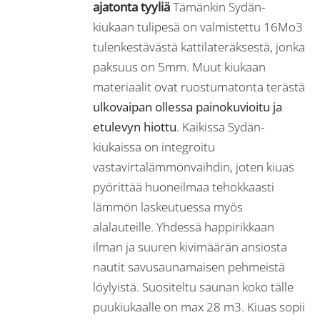
ajatonta tyyliä
Tämänkin Sydän-
kiukaan tulipesä on valmistettu 16Mo3
tulenkestävästä kattilateräksestä, jonka
paksuus on 5mm. Muut kiukaan
materiaalit ovat ruostumatonta terästä
ulkovaipan ollessa painokuvioitu ja
etulevyn hiottu
. Kaikissa Sydän-
kiukaissa on integroitu
vastavirtalämmönvaihdin, joten kiuas
pyörittää huoneilmaa tehokkaasti
lämmön laskeutuessa myös
alalauteille. Yhdessä happirikkaan
ilman ja suuren kivimäärän ansiosta
nautit savusaunamaisen pehmeistä
löylyistä. Suositeltu saunan koko tälle
puukiukaalle on max 28 m3. Kiuas sopii