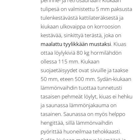
perinne- ja retrosaunaan! Kiukaan
tulipesä on valmistettu 5 mm paksusta
tulenkestävästä kattilateräksestä ja
kiukaan ulkovaippa on korroosion
kestävää, sinkittyä terästä, joka on
maalattu tyylikkään mustaksi
. Kiuas
ottaa löylykiviä 80 kg hormilähdön
ollessa 115 mm. Kiukaan
suojaetäisyydet ovat sivuille ja taakse
50 mm, eteen 500 mm. Sydän-kiukaan
lämmönvaihdin tuottaa tunnetusti
tasaisen pehmeät löylyt, kiuas ei hehku
ja saunassa lämmönjakauma on
tasainen. Saunassa on myös helppo
hengittää, sillä lämmönvaihdin
pyörittää huoneilmaa tehokkaasti.