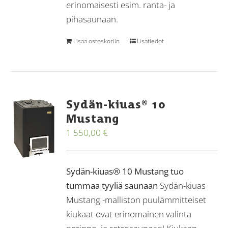
erinomaisesti esim. ranta- ja
pihasaunaan.
Lisää ostoskoriin
Lisätiedot
Sydän-kiuas® 10
Mustang
1 550,00
€
Sydän-kiuas® 10 Mustang tuo
tummaa tyyliä saunaan
Sydän-kiuas
Mustang -malliston puulämmitteiset
kiukaat ovat erinomainen valinta