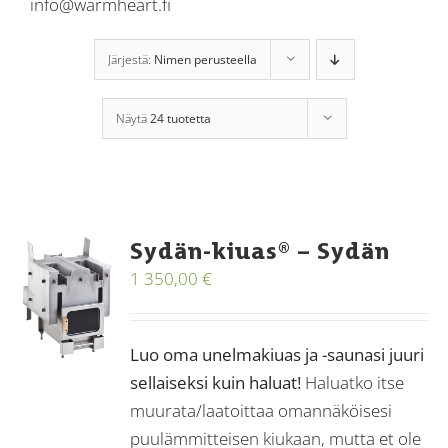
info@warmheart.fi
Järjestä:
Nimen perusteella
Näytä
24 tuotetta
Sydän-kiuas® – Sydän
1 350,00
€
Luo oma unelmakiuas ja -saunasi juuri
sellaiseksi kuin haluat!
Haluatko itse
muurata/laatoittaa omannäköisesi
puulämmitteisen kiukaan, mutta et ole