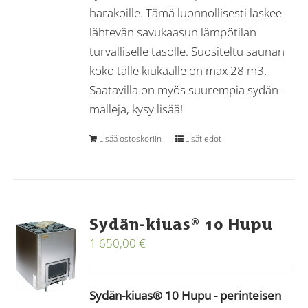
harakoille. Tämä luonnollisesti laskee
lähtevän savukaasun lämpötilan
turvalliselle tasolle. Suositeltu saunan
koko tälle kiukaalle on max 28 m3.
Saatavilla on myös suurempia sydän-
malleja, kysy lisää!
Lisää ostoskoriin
Lisätiedot
Sydän-kiuas® 10 Hupu
1 650,00
€
Sydän-kiuas® 10 Hupu - perinteisen