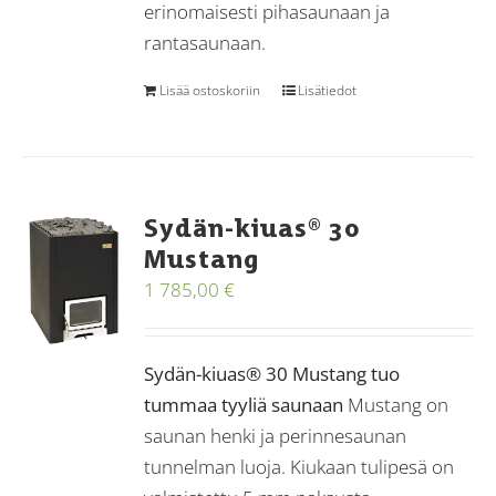
erinomaisesti pihasaunaan ja
rantasaunaan.
Lisää ostoskoriin
Lisätiedot
Sydän-kiuas® 30
Mustang
1 785,00
€
Sydän-kiuas® 30 Mustang tuo
tummaa tyyliä saunaan
Mustang on
saunan henki ja perinnesaunan
tunnelman luoja. Kiukaan tulipesä on