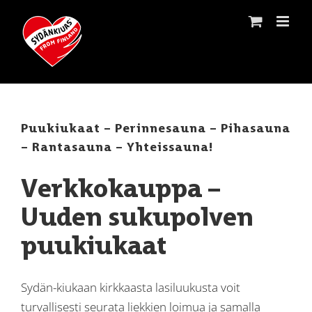
Skip
to
content
Puukiukaat – Perinnesauna – Pihasauna
– Rantasauna – Yhteissauna!
Verkkokauppa –
Uuden sukupolven
puukiukaat
Sydän-kiukaan kirkkaasta lasiluukusta voit
turvallisesti seurata liekkien loimua ja samalla