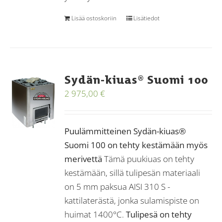
Lisää ostoskoriin
Lisätiedot
Sydän-kiuas® Suomi 100
2 975,00
€
Puulämmitteinen Sydän-kiuas®
Suomi 100 on tehty kestämään myös
merivettä
Tämä puukiuas on tehty
kestämään, sillä tulipesän materiaali
on 5 mm paksua AISI 310 S -
kattilaterästä, jonka sulamispiste on
huimat 1400°C.
Tulipesä on tehty