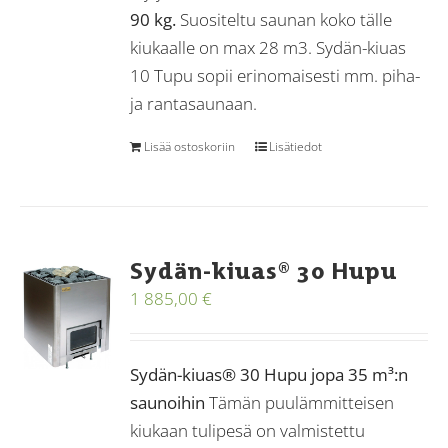
90 kg.
Suositeltu saunan koko tälle
kiukaalle on max 28 m3. Sydän-kiuas
10 Tupu sopii erinomaisesti mm. piha-
ja rantasaunaan.
Lisää ostoskoriin
Lisätiedot
Sydän-kiuas® 30 Hupu
1 885,00
€
Sydän-kiuas® 30 Hupu jopa 35 m³:n
saunoihin
Tämän puulämmitteisen
kiukaan tulipesä on valmistettu