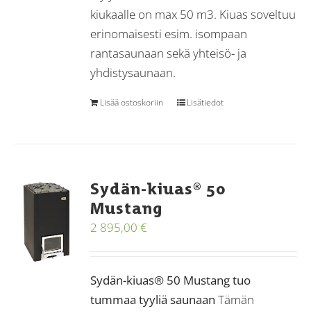
kiukaalle on max 50 m3. Kiuas soveltuu
erinomaisesti esim. isompaan
rantasaunaan sekä yhteisö- ja
yhdistysaunaan.
Lisää ostoskoriin
Lisätiedot
Sydän-kiuas® 50
Mustang
2 895,00
€
Sydän-kiuas® 50 Mustang tuo
tummaa tyyliä saunaan
Tämän