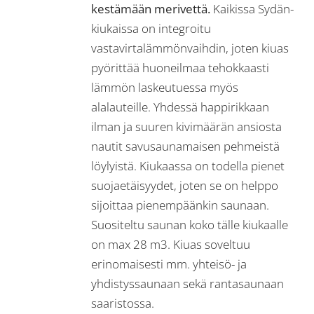
kestämään merivettä.
Kaikissa Sydän-
kiukaissa on integroitu
vastavirtalämmönvaihdin, joten kiuas
pyörittää huoneilmaa tehokkaasti
lämmön laskeutuessa myös
alalauteille. Yhdessä happirikkaan
ilman ja suuren kivimäärän ansiosta
nautit savusaunamaisen pehmeistä
löylyistä. Kiukaassa on todella pienet
suojaetäisyydet, joten se on helppo
sijoittaa pienempäänkin saunaan.
Suositeltu saunan koko tälle kiukaalle
on max 28 m3. Kiuas soveltuu
erinomaisesti mm. yhteisö- ja
yhdistyssaunaan sekä rantasaunaan
saaristossa.