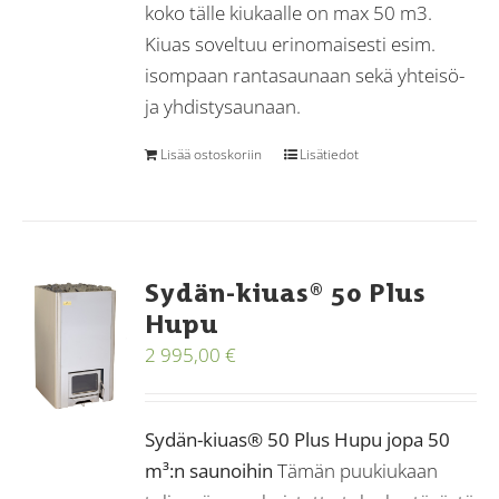
koko tälle kiukaalle on max 50 m3.
Kiuas soveltuu erinomaisesti esim.
isompaan rantasaunaan sekä yhteisö-
ja yhdistysaunaan.
Lisää ostoskoriin
Lisätiedot
Sydän-kiuas® 50 Plus
Hupu
2 995,00
€
Sydän-kiuas® 50 Plus Hupu jopa 50
m³:n saunoihin
Tämän puukiukaan