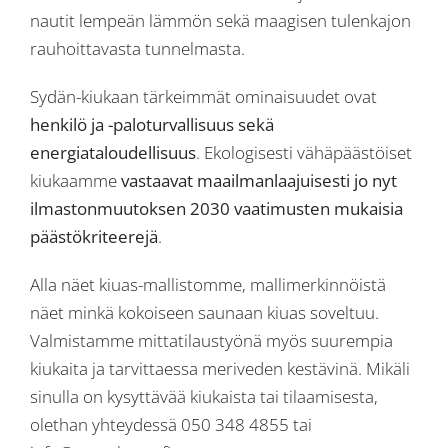
nautit lempeän lämmön sekä maagisen tulenkajon
rauhoittavasta tunnelmasta.
Sydän-kiukaan tärkeimmät ominaisuudet ovat
henkilö ja -paloturvallisuus sekä
energiataloudellisuus
. Ekologisesti vähäpäästöiset
kiukaamme
vastaavat maailmanlaajuisesti jo nyt
ilmastonmuutoksen 2030 vaatimusten mukaisia
päästökriteerejä
.
Alla näet kiuas-mallistomme, mallimerkinnöistä
näet minkä kokoiseen saunaan kiuas soveltuu.
Valmistamme mittatilaustyönä myös suurempia
kiukaita ja tarvittaessa meriveden kestävinä. Mikäli
sinulla on kysyttävää kiukaista tai tilaamisesta,
olethan yhteydessä 050 348 4855 tai