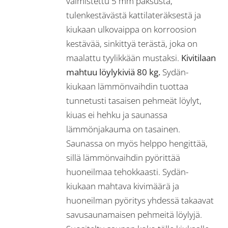
valmistettu 5 mm paksusta,
tulenkestävästä kattilateräksestä ja
kiukaan ulkovaippa on korroosion
kestävää, sinkittyä terästä, joka on
maalattu tyylikkään mustaksi.
Kivitilaan
mahtuu löylykiviä 80 kg.
Sydän-
kiukaan lämmönvaihdin tuottaa
tunnetusti tasaisen pehmeät löylyt,
kiuas ei hehku ja saunassa
lämmönjakauma on tasainen.
Saunassa on myös helppo hengittää,
sillä lämmönvaihdin pyörittää
huoneilmaa tehokkaasti. Sydän-
kiukaan mahtava kivimäärä ja
huoneilman pyöritys yhdessä takaavat
savusaunamaisen pehmeitä löylyjä.