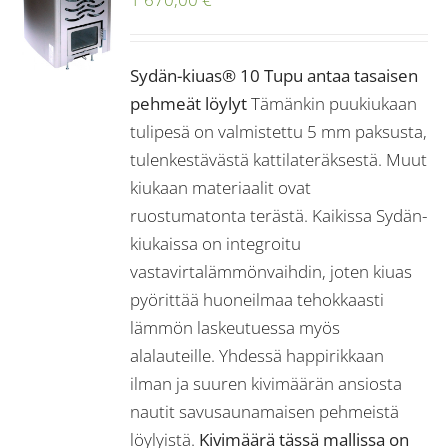
Sydän-kiuas® 10 Tupu antaa tasaisen
pehmeät löylyt
Tämänkin puukiukaan
tulipesä on valmistettu 5 mm paksusta,
tulenkestävästä kattilateräksestä. Muut
kiukaan materiaalit ovat
ruostumatonta terästä. Kaikissa Sydän-
kiukaissa on integroitu
vastavirtalämmönvaihdin, joten kiuas
pyörittää huoneilmaa tehokkaasti
lämmön laskeutuessa myös
alalauteille. Yhdessä happirikkaan
ilman ja suuren kivimäärän ansiosta
nautit savusaunamaisen pehmeistä
löylyistä.
Kivimäärä tässä mallissa on