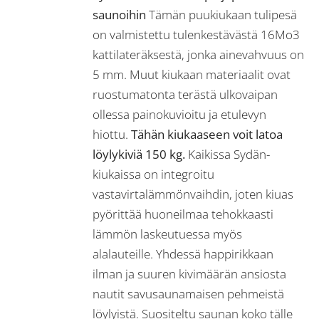
saunoihin
Tämän puukiukaan tulipesä
on valmistettu tulenkestävästä 16Mo3
kattilateräksestä, jonka ainevahvuus on
5 mm. Muut kiukaan materiaalit ovat
ruostumatonta terästä ulkovaipan
ollessa painokuvioitu ja etulevyn
hiottu.
Tähän kiukaaseen voit latoa
löylykiviä 150 kg.
Kaikissa Sydän-
kiukaissa on integroitu
vastavirtalämmönvaihdin, joten kiuas
pyörittää huoneilmaa tehokkaasti
lämmön laskeutuessa myös
alalauteille. Yhdessä happirikkaan
ilman ja suuren kivimäärän ansiosta
nautit savusaunamaisen pehmeistä
löylyistä. Suositeltu saunan koko tälle