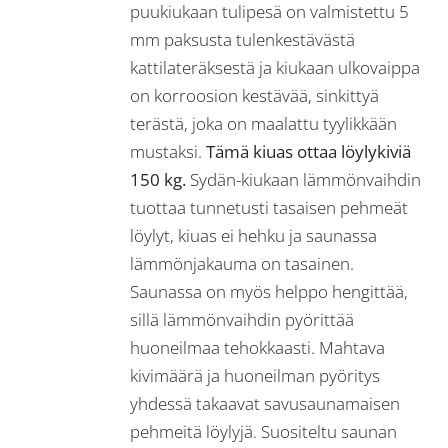
puukiukaan tulipesä on valmistettu 5
mm paksusta tulenkestävästä
kattilateräksestä ja kiukaan ulkovaippa
on korroosion kestävää, sinkittyä
terästä, joka on maalattu tyylikkään
mustaksi.
Tämä kiuas ottaa löylykiviä
150 kg.
Sydän-kiukaan lämmönvaihdin
tuottaa tunnetusti tasaisen pehmeät
löylyt, kiuas ei hehku ja saunassa
lämmönjakauma on tasainen.
Saunassa on myös helppo hengittää,
sillä lämmönvaihdin pyörittää
huoneilmaa tehokkaasti. Mahtava
kivimäärä ja huoneilman pyöritys
yhdessä takaavat savusaunamaisen
pehmeitä löylyjä. Suositeltu saunan