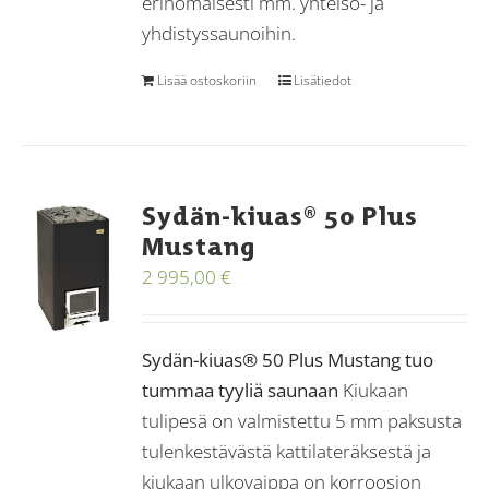
erinomaisesti mm. yhteisö- ja
yhdistyssaunoihin.
Lisää ostoskoriin
Lisätiedot
Sydän-kiuas® 50 Plus
Mustang
2 995,00
€
Sydän-kiuas® 50 Plus Mustang tuo
tummaa tyyliä saunaan
Kiukaan
tulipesä on valmistettu 5 mm paksusta
tulenkestävästä kattilateräksestä ja
kiukaan ulkovaippa on korroosion