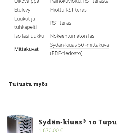
Ulkovaippa
Painokuvioitu, RST terästä
Etulevy
Hiottu RST teräs
Luukut ja
RST teräs
tuhkapelti
Iso lasiluukku
Nokeentumaton lasi
Sydän-kiuas 50 -mittakuva
Mittakuvat
(PDF-tiedosto)
Tutustu myös
Sydän-kiuas® 10 Tupu
1 670,00
€