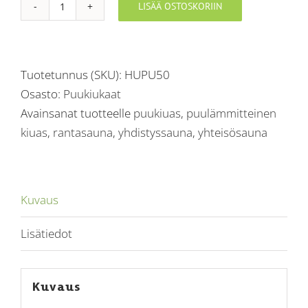
LISÄÄ OSTOSKORIIN
Sydän-
kiuas®
50
Hupu
Tuotetunnus (SKU):
HUPU50
määrä
Osasto:
Puukiukaat
Avainsanat tuotteelle
puukiuas
,
puulämmitteinen
kiuas
,
rantasauna
,
yhdistyssauna
,
yhteisösauna
Kuvaus
Lisätiedot
Kuvaus