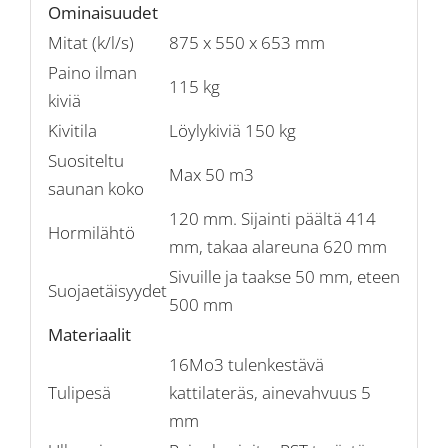
Ominaisuudet
Mitat (k/l/s)
875 x 550 x 653 mm
Paino ilman
115 kg
kiviä
Kivitila
Löylykiviä 150 kg
Suositeltu
Max 50 m3
saunan koko
120 mm. Sijainti päältä 414
Hormilähtö
mm, takaa alareuna 620 mm
Sivuille ja taakse 50 mm, eteen
Suojaetäisyydet
500 mm
Materiaalit
16Mo3 tulenkestävä
Tulipesä
kattilateräs, ainevahvuus 5
mm