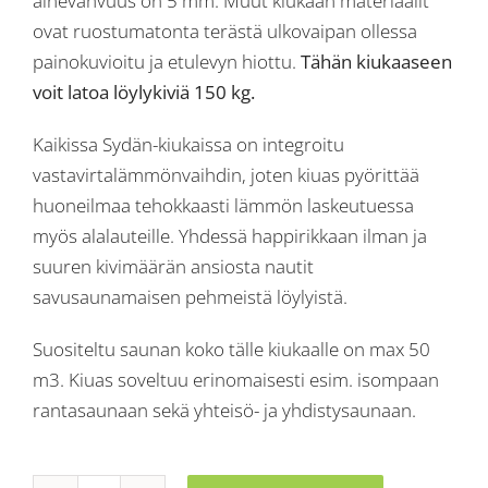
ainevahvuus on 5 mm. Muut kiukaan materiaalit
ovat ruostumatonta terästä ulkovaipan ollessa
painokuvioitu ja etulevyn hiottu.
Tähän kiukaaseen
voit latoa löylykiviä 150 kg.
Kaikissa Sydän-kiukaissa on integroitu
vastavirtalämmönvaihdin, joten kiuas pyörittää
huoneilmaa tehokkaasti lämmön laskeutuessa
myös alalauteille. Yhdessä happirikkaan ilman ja
suuren kivimäärän ansiosta nautit
savusaunamaisen pehmeistä löylyistä.
Suositeltu saunan koko tälle kiukaalle on max 50
m3. Kiuas soveltuu erinomaisesti esim. isompaan
rantasaunaan sekä yhteisö- ja yhdistysaunaan.