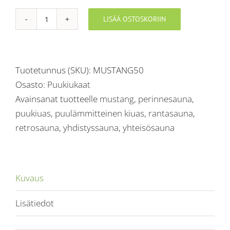
LISÄÄ OSTOSKORIIN
Sydän-
kiuas®
50
Mustang
Tuotetunnus (SKU):
MUSTANG50
määrä
Osasto:
Puukiukaat
Avainsanat tuotteelle
mustang
,
perinnesauna
,
puukiuas
,
puulämmitteinen kiuas
,
rantasauna
,
retrosauna
,
yhdistyssauna
,
yhteisösauna
Kuvaus
Lisätiedot