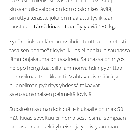
paksusta tulenkestävästä kattilateräksestä ja
kiukaan ulkovaippa on korroosion kestävää,
sinkittyä terästä, joka on maalattu tyylikkään
mustaksi.
Tämä kiuas ottaa löylykiviä 150 kg.
Sydän-kiukaan lämmönvaihdin tuottaa tunnetusti
tasaisen pehmeät löylyt, kiuas ei hehku ja saunassa
lämmönjakauma on tasainen. Saunassa on myös
helppo hengittää, sillä lämmönvaihdin pyörittää
huoneilmaa tehokkaasti. Mahtava kivimäärä ja
huoneilman pyöritys yhdessä takaavat
savusaunamaisen pehmeitä löylyjä.
Suositeltu saunan koko tälle kiukaalle on max 50
m3. Kiuas soveltuu erinomaisesti esim. isompaan
rantasaunaan sekä yhteisö- ja yhdistysaunaan.