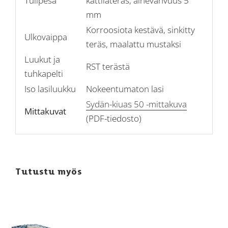
Tulipesä
kattilateräs, ainevahvuus 5
mm
Korroosiota kestävä, sinkitty
Ulkovaippa
teräs, maalattu mustaksi
Luukut ja
RST terästä
tuhkapelti
Iso lasiluukku
Nokeentumaton lasi
Sydän-kiuas 50 -mittakuva
Mittakuvat
(PDF-tiedosto)
Tutustu myös