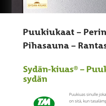
Puukiukaat – Peri
Pihasauna – Ranta
Sydän-kiuas® – Puu
sydän
Puukiuas sinulle jo
on sitä, kun tasaläm