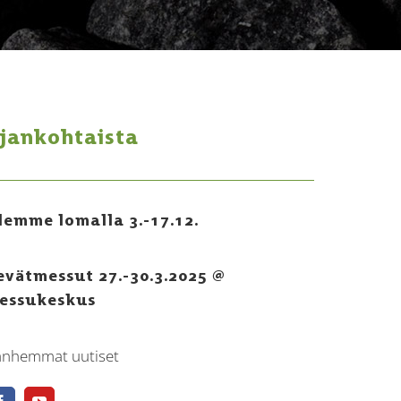
jankohtaista
lemme lomalla 3.-17.12.
evätmessut 27.-30.3.2025 @
essukeskus
anhemmat uutiset