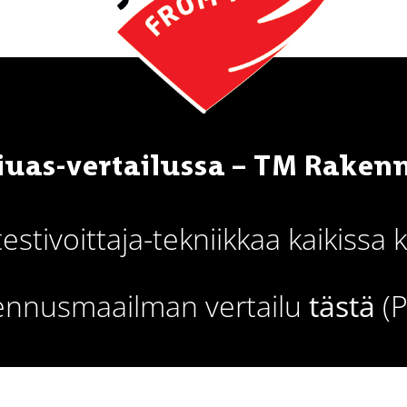
kiuas-vertailussa – TM Rake
tivoittaja-tekniikkaa kaikissa
ennusmaailman vertailu
tästä
(P