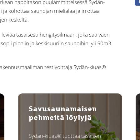
orkean happitason puulämmitteisessä Sydän-
 ja kohottaa saunojan mielialaa ja irrottaa
jen keskeltä.
leviää tasaisesti hengitysilmaan, joka saa väen
opii pieniin ja keskisuuriin saunoihin, yli 50m3
Rakennusmaailman testivoittaja Sydän-kiuas®
Savusaunamaisen
pehmeitä löylyjä
Sydän-kiuas® tuottaa tasaisen