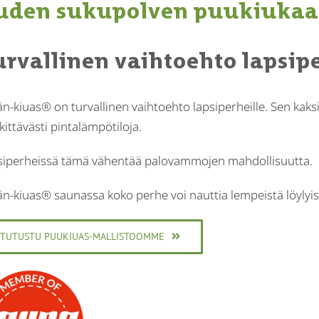
uden sukupolven puukiukaa
urvallinen vaihtoehto lapsipe
n-kiuas® on turvallinen vaihtoehto lapsiperheille. Sen kak
ittävästi pintalämpötiloja.
siperheissä tämä vähentää palovammojen mahdollisuutta.
n-kiuas® saunassa koko perhe voi nauttia lempeistä löylyist
TUTUSTU PUUKIUAS-MALLISTOOMME