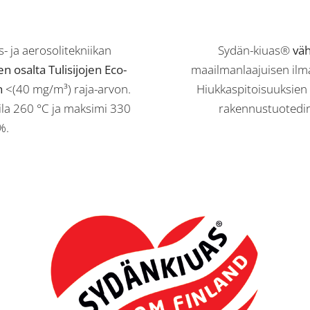
 ja aerosolitekniikan
Sydän-kiuas®
vä
n osalta Tulisijojen Eco-
maailmanlaajuisen ilm
n
<(40 mg/m³) raja-arvon.
Hiukkaspitoisuuksien o
la 260 °C ja maksimi 330
rakennustuotedir
%.