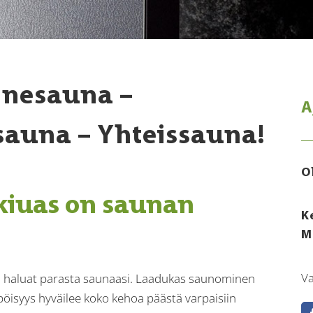
nnesauna –
A
sauna – Yhteissauna!
O
kiuas on saunan
K
M
V
ka haluat parasta saunaasi. Laadukas saunominen
pöisyys hyväilee koko kehoa päästä varpaisiin