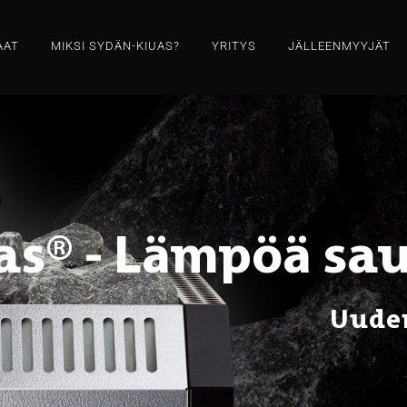
AAT
MIKSI SYDÄN-KIUAS?
YRITYS
JÄLLEENMYYJÄT
as® - Lämpöä sau
Uude