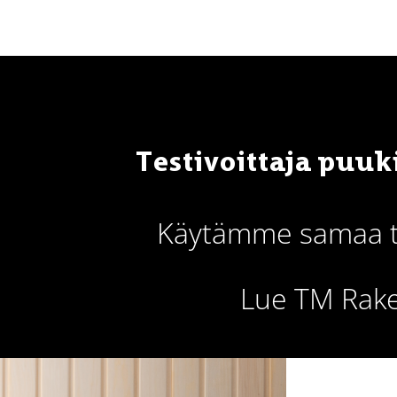
Testivoittaja puu
Käytämme samaa tes
Lue TM Rak