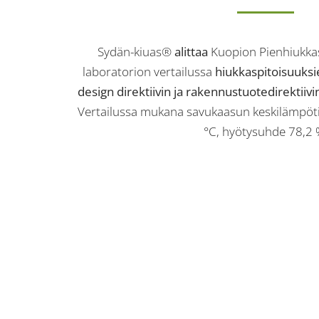
Sydän-kiuas®
alittaa
Kuopion Pienhiukkas-
laboratorion vertailussa
hiukkaspitoisuuksie
design direktiivin ja rakennustuotedirektiivi
Vertailussa mukana savukaasun keskilämpöti
°C, hyötysuhde 78,2 