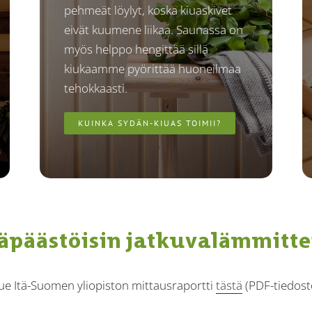
pehmeät löylyt, koska kiuaskivet
eivät kuumene liikaa. Saunassa on
myös helppo hengittää sillä
kiukaamme pyörittää huoneilmaa
tehokkaasti.
KUINKA SYDÄN-KIUAS TOIMII?
päästöisin jatkuvalämmitt
ue Itä-Suomen yliopiston mittausraportti
tästä
(PDF-tiedost