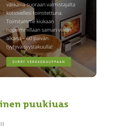
välikäsiä suoraan valmistajalta
kotiovellesi toimitettuna.
Toimitamme kiukaan
nopeimmillaan saman viikon
aikana – 60 päivän
tyytyväisyystakuulla!
SIIRRY VERKKOKAUPPAAN
einen puukiuas
o)