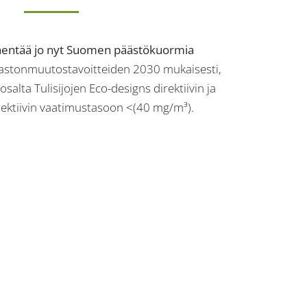
hentää jo nyt Suomen päästökuormia
astonmuutostavoitteiden 2030 mukaisesti,
salta Tulisijojen Eco-designs direktiivin ja
ektiivin vaatimustasoon <(40 mg/m³).