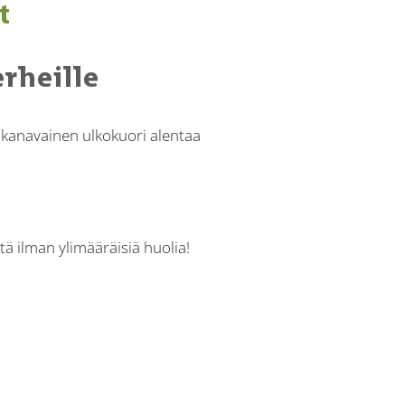
t
rheille
sikanavainen ulkokuori alentaa
ä ilman ylimääräisiä huolia!