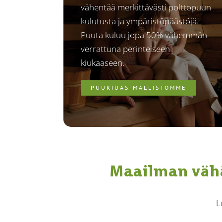
vähentää merkittävästi polttopuun
kulutusta ja ympäristöpäästöjä.
Puuta kuluu jopa 50% vähemmän
verrattuna perinteiseen
kiukaaseen.
PUUKIUAS-MALLISTOMME
Maailman vähä
L