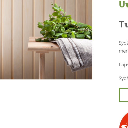
U
T
Sydä
merk
Lap
Sydä