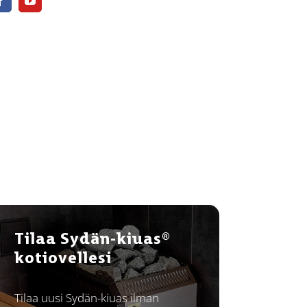
Tilaa Sydän-kiuas®
kotiovellesi
Tilaa uusi Sydän-kiuas ilman