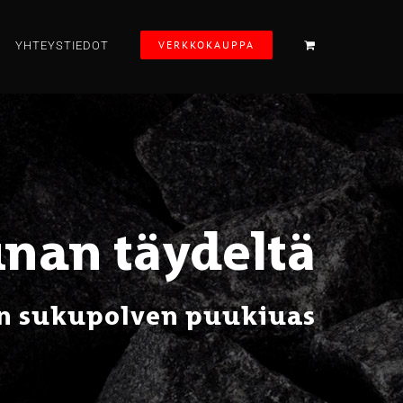
VERKKOKAUPPA
YHTEYSTIEDOT
nan täydeltä
n sukupolven puukiuas