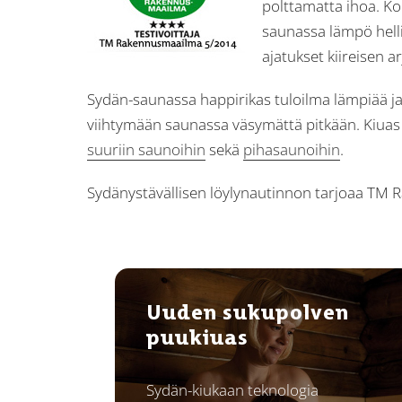
polttamatta ihoa. K
saunassa lämpö hellii
ajatukset kiireisen ar
Sydän-saunassa happirikas tuloilma lämpiää ja 
viihtymään saunassa väsymättä pitkään. Kiuas s
suuriin saunoihin
sekä
pihasaunoihin
.
Sydänystävällisen löylynautinnon tarjoaa TM 
Uuden sukupolven
puukiuas
Sydän-kiukaan teknologia