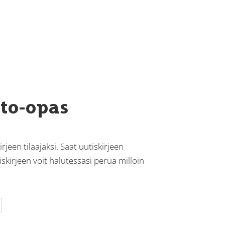
sto-opas
rjeen tilaajaksi. Saat uutiskirjeen
kirjeen voit halutessasi perua milloin