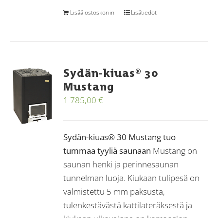
Lisää ostoskoriin
Lisätiedot
Sydän-kiuas® 30
Mustang
1 785,00
€
Sydän-kiuas® 30 Mustang tuo
tummaa tyyliä saunaan
Mustang on
saunan henki ja perinnesaunan
tunnelman luoja. Kiukaan tulipesä on
valmistettu 5 mm paksusta,
tulenkestävästä kattilateräksestä ja