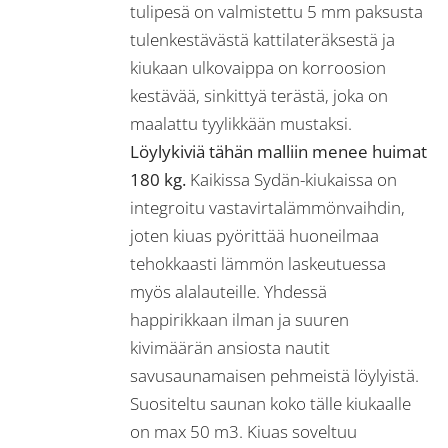
tulipesä on valmistettu 5 mm paksusta
tulenkestävästä kattilateräksestä ja
kiukaan ulkovaippa on korroosion
kestävää, sinkittyä terästä, joka on
maalattu tyylikkään mustaksi.
Löylykiviä tähän malliin menee huimat
180 kg.
Kaikissa Sydän-kiukaissa on
integroitu vastavirtalämmönvaihdin,
joten kiuas pyörittää huoneilmaa
tehokkaasti lämmön laskeutuessa
myös alalauteille. Yhdessä
happirikkaan ilman ja suuren
kivimäärän ansiosta nautit
savusaunamaisen pehmeistä löylyistä.
Suositeltu saunan koko tälle kiukaalle
on max 50 m3. Kiuas soveltuu