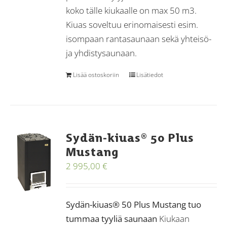
koko tälle kiukaalle on max 50 m3.
Kiuas soveltuu erinomaisesti esim.
isompaan rantasaunaan sekä yhteisö-
ja yhdistysaunaan.
Lisää ostoskoriin
Lisätiedot
Sydän-kiuas® 50 Plus
Mustang
2 995,00
€
Sydän-kiuas® 50 Plus Mustang tuo
tummaa tyyliä saunaan
Kiukaan