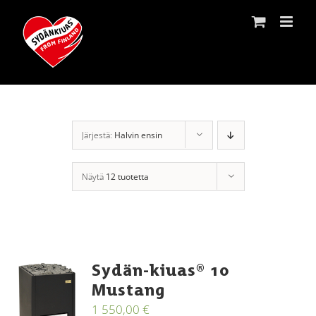
Skip
to
content
Järjestä:
Halvin ensin
Näytä
12 tuotetta
Sydän-kiuas® 10
Mustang
1 550,00
€