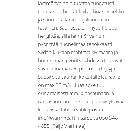
lämmönvaihdin tuottaa tunnetusti
tasaisen pehmeät löylyt, kiuas ei hehku
ja saunassa lämmönjakauma on
tasainen. Saunassa on myös helppo
hengittää, sillä lämmönvaihdin
pyörittää huoneilmaa tehokkaasti.
Sydän-kiukaan mahtava kivimäärä ja
huoneilman pyöritys yhdessä takaavat
savusaunamaisen pehmeitä löylyjä.
Suositeltu saunan koko tälle kiukaalle
on max 28 m3. Kiuas soveltuu
erinomaisesti mm. pihasaunaan ja
rantasaunaan. Jos sinulla on kysyttävää
kiukaasta, lähetä sähköpostia
info@warmheart.fi tai soita 050 348
4855 (Reijo Vierimaa).