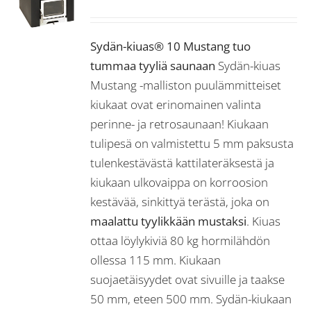
Sydän-kiuas® 10 Mustang tuo
tummaa tyyliä saunaan
Sydän-kiuas
Mustang -malliston puulämmitteiset
kiukaat ovat erinomainen valinta
perinne- ja retrosaunaan! Kiukaan
tulipesä on valmistettu 5 mm paksusta
tulenkestävästä kattilateräksestä ja
kiukaan ulkovaippa on korroosion
kestävää, sinkittyä terästä, joka on
maalattu tyylikkään mustaksi
. Kiuas
ottaa löylykiviä 80 kg hormilähdön
ollessa 115 mm. Kiukaan
suojaetäisyydet ovat sivuille ja taakse
50 mm, eteen 500 mm. Sydän-kiukaan