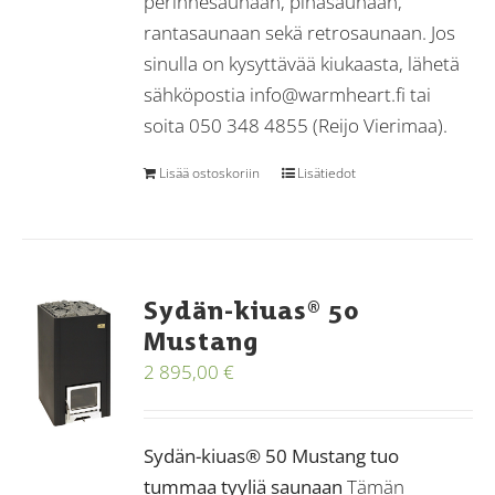
perinnesaunaan, pihasaunaan,
rantasaunaan sekä retrosaunaan. Jos
sinulla on kysyttävää kiukaasta, lähetä
sähköpostia info@warmheart.fi tai
soita 050 348 4855 (Reijo Vierimaa).
Lisää ostoskoriin
Lisätiedot
Sydän-kiuas® 50
Mustang
2 895,00
€
Sydän-kiuas® 50 Mustang tuo
tummaa tyyliä saunaan
Tämän