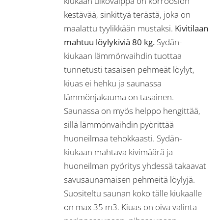
kiukaan ulkovaippa on korroosion
kestävää, sinkittyä terästä, joka on
maalattu tyylikkään mustaksi.
Kivitilaan
mahtuu löylykiviä 80 kg.
Sydän-
kiukaan lämmönvaihdin tuottaa
tunnetusti tasaisen pehmeät löylyt,
kiuas ei hehku ja saunassa
lämmönjakauma on tasainen.
Saunassa on myös helppo hengittää,
sillä lämmönvaihdin pyörittää
huoneilmaa tehokkaasti. Sydän-
kiukaan mahtava kivimäärä ja
huoneilman pyöritys yhdessä takaavat
savusaunamaisen pehmeitä löylyjä.
Suositeltu saunan koko tälle kiukaalle
on max 35 m3. Kiuas on oiva valinta