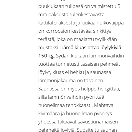
puukiukaan tulipesä on valmistettu 5
mm paksusta tulenkestävästä
kattilateräksestä ja kiukaan ulkovaippa
on korroosion kestävää, sinkittyä
terästä, joka on maalattu tyylikkään
mustaksi.
Tämä kiuas ottaa löylykiviä
150 kg.
Sydän-kiukaan lämmönvaihdin
tuottaa tunnetusti tasaisen pehmeät
löylyt, kiuas ei hehku ja saunassa
lämmönjakauma on tasainen.
Saunassa on myös helppo hengittää,
sillä lämmönvaihdin pyörittää
huoneilmaa tehokkaasti. Mahtava
kivimäärä ja huoneilman pyöritys
yhdessä takaavat savusaunamaisen
pehmeitä löylyjä. Suositeltu saunan