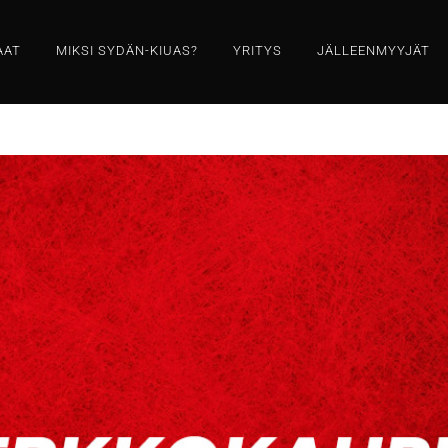
AAT
MIKSI SYDÄN-KIUAS?
YRITYS
JÄLLEENMYYJÄT