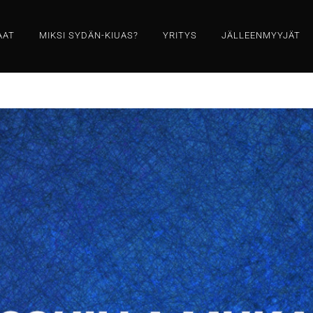
AAT
MIKSI SYDÄN-KIUAS?
YRITYS
JÄLLEENMYYJÄT