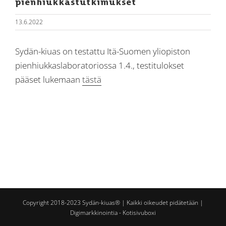
pienhiukkastutkimukset
13.6.2022
Sydän-kiuas on testattu Itä-Suomen yliopiston
pienhiukkaslaboratoriossa 1.4., testitulokset
pääset lukemaan
tästä
Copyright 2018-2023 Sydän-kiuas® | Kaikki oikeudet pidätetään |
Digimarkkinointia - Kotisivuboxi