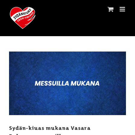
Skip
to
content
Katso
kuvaa
isompana
Sydän-kiuas mukana Vasara