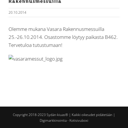
Rakennusmessuilla
20.10.2014
Olemme mukana Vasara Rakennusmessuilla
25.-26.10.2014. Osastomme löytyy paikasta B462.
Tervetuloa tutustumaan!
Copyright 2018-2023 Sydän-kiuas® | Kaikki oikeudet pidätetään |
Digimarkkinointia - Kotisivuboxi