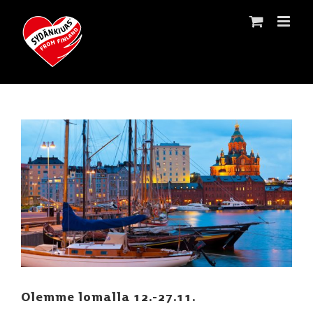
Skip
to
content
Katso
kuvaa
isompana
Olemme lomalla 12.-27.11.