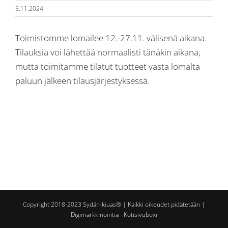
5.11.2024
Toimistomme lomailee 12.-27.11. välisenä aikana.
Tilauksia voi lähettää normaalisti tänäkin aikana,
mutta toimitamme tilatut tuotteet vasta lomalta
paluun jälkeen tilausjärjestyksessä.
Copyright 2018-2023 Sydän-kiuas® | Kaikki oikeudet pidätetään |
Digimarkkinointia - Kotisivuboxi