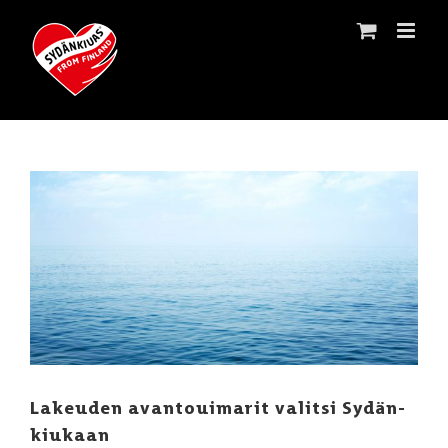
Skip
to
content
Katso
kuvaa
isompana
Lakeuden avantouimarit valitsi Sydän-
kiukaan