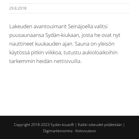
29.8.2018
Lakeuden avantouimarit Seinäjoella valitsi
puusaunaansa Sydän-kiukaan, josta he ovat nyt
nauttineet kuukauden ajan. Sauna on yleisön
käytössä pitkin viikkoa, tutustu aukioloaikoihin
tarkemmin heidän
nettisivuilla
.
Copyright 2018-2023 Sydän-kiuas® | Kaikki oikeudet pidätetään |
Digimarkkinointia - Kotisivuboxi