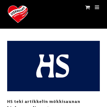
Skip
to
content
Katso
kuvaa
isompana
HS teki artikkelin mökkisaunan