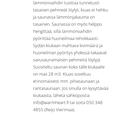
lämmönvaihdin tuottaa tunnetusti
tasaisen pehmeät löylyt, kiuas ei hehku
ja saunassa lämmönjakauma on
tasainen. Saunassa on myös helppo
hengittää, sillä lämmönvaihdin
pyörittää huoneilmaa tehokkaasti.
Sydän-kiukaan mahtava kivimäärä ja
huoneilman pyöritys yhdessä takaavat
savusaunamaisen pehmeitä löylyjä.
Suositeltu saunan koko tälle kiukaalle
on max 28 m3. Kiuas soveltuu
erinomaisesti mm. pihasaunaan ja
rantasaunaan. Jos sinulla on kysyttävää
kiukaasta, lähetä sähköpostia
info@warmheart.fi tai soita 050 348
4855 (Reijo Vierimaa).