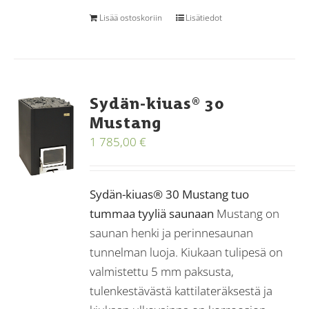
Lisää ostoskoriin
Lisätiedot
Sydän-kiuas® 30
Mustang
1 785,00
€
Sydän-kiuas® 30 Mustang tuo
tummaa tyyliä saunaan
Mustang on
saunan henki ja perinnesaunan
tunnelman luoja. Kiukaan tulipesä on
valmistettu 5 mm paksusta,
tulenkestävästä kattilateräksestä ja