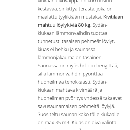
kiukaan ulkovaippa on korroosion
kestävää, sinkittyä terästä, joka on
maalattu tyylikkään mustaksi.
Kivitilaan
mahtuu löylykiviä 80 kg.
Sydän-
kiukaan lämmönvaihdin tuottaa
tunnetusti tasaisen pehmeät löylyt,
kiuas ei hehku ja saunassa
lämmönjakauma on tasainen.
Saunassa on myös helppo hengittää,
sillä lämmönvaihdin pyörittää
huoneilmaa tehokkaasti. Sydän-
kiukaan mahtava kivimäärä ja
huoneilman pyöritys yhdessä takaavat
savusaunamaisen pehmeitä löylyjä.
Suositeltu saunan koko tälle kiukaalle
on max 35 m3. Kiuas on oiva valinta