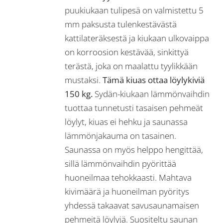
puukiukaan tulipesä on valmistettu 5
mm paksusta tulenkestävästä
kattilateräksestä ja kiukaan ulkovaippa
on korroosion kestävää, sinkittyä
terästä, joka on maalattu tyylikkään
mustaksi.
Tämä kiuas ottaa löylykiviä
150 kg.
Sydän-kiukaan lämmönvaihdin
tuottaa tunnetusti tasaisen pehmeät
löylyt, kiuas ei hehku ja saunassa
lämmönjakauma on tasainen.
Saunassa on myös helppo hengittää,
sillä lämmönvaihdin pyörittää
huoneilmaa tehokkaasti. Mahtava
kivimäärä ja huoneilman pyöritys
yhdessä takaavat savusaunamaisen
pehmeitä löylyjä. Suositeltu saunan