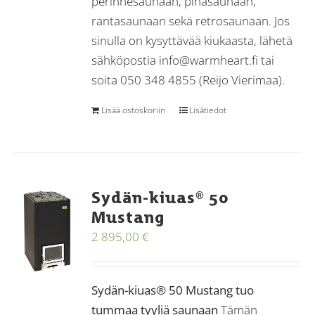
perinnesaunaan, pihasaunaan,
rantasaunaan sekä retrosaunaan. Jos
sinulla on kysyttävää kiukaasta, lähetä
sähköpostia info@warmheart.fi tai
soita 050 348 4855 (Reijo Vierimaa).
Lisää ostoskoriin
Lisätiedot
Sydän-kiuas® 50
Mustang
2 895,00
€
Sydän-kiuas® 50 Mustang tuo
tummaa tyyliä saunaan
Tämän