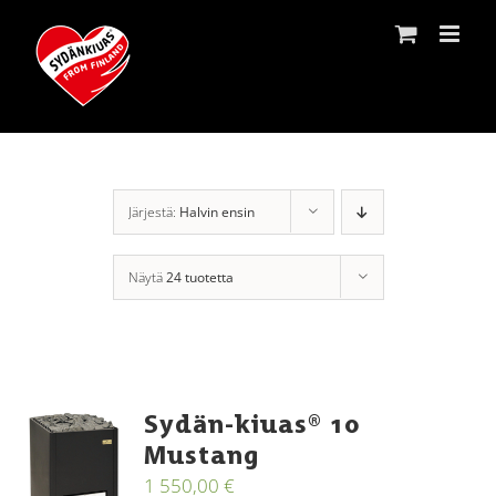
Skip
to
content
Järjestä:
Halvin ensin
Näytä
24 tuotetta
Sydän-kiuas® 10
Mustang
1 550,00
€