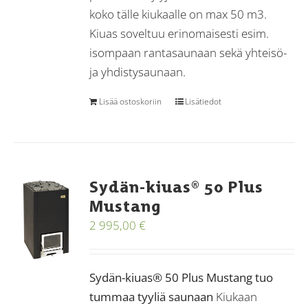
koko tälle kiukaalle on max 50 m3.
Kiuas soveltuu erinomaisesti esim.
isompaan rantasaunaan sekä yhteisö-
ja yhdistysaunaan.
Lisää ostoskoriin
Lisätiedot
Sydän-kiuas® 50 Plus
Mustang
2 995,00
€
Sydän-kiuas® 50 Plus Mustang tuo
tummaa tyyliä saunaan
Kiukaan