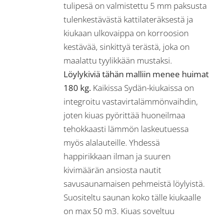
tulipesä on valmistettu 5 mm paksusta
tulenkestävästä kattilateräksestä ja
kiukaan ulkovaippa on korroosion
kestävää, sinkittyä terästä, joka on
maalattu tyylikkään mustaksi.
Löylykiviä tähän malliin menee huimat
180 kg.
Kaikissa Sydän-kiukaissa on
integroitu vastavirtalämmönvaihdin,
joten kiuas pyörittää huoneilmaa
tehokkaasti lämmön laskeutuessa
myös alalauteille. Yhdessä
happirikkaan ilman ja suuren
kivimäärän ansiosta nautit
savusaunamaisen pehmeistä löylyistä.
Suositeltu saunan koko tälle kiukaalle
on max 50 m3. Kiuas soveltuu