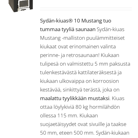
Sydän-kiuas® 10 Mustang tuo
tummaa tyyliä saunaan
Sydän-kiuas
Mustang -malliston puulämmitteiset
kiukaat ovat erinomainen valinta
perinne- ja retrosaunaan! Kiukaan
tulipesä on valmistettu 5 mm paksusta
tulenkestävästä kattilateräksestä ja
kiukaan ulkovaippa on korroosion
kestävää, sinkittyä terästä, joka on
maalattu tyylikkään mustaksi
. Kiuas
ottaa löylykiviä 80 kg hormilähdön
ollessa 115 mm. Kiukaan
suojaetäisyydet ovat sivuille ja taakse
50 mm, eteen 500 mm. Sydän-kiukaan